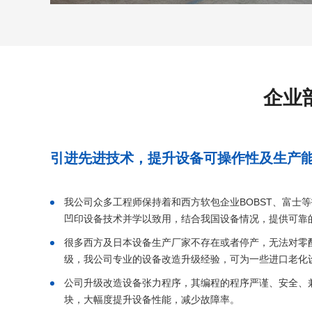
企业
引进先进技术，提升设备可操作性及生产
我公司众多工程师保持着和西方软包企业BOBST、富士
凹印设备技术并学以致用，结合我国设备情况，提供可靠
很多西方及日本设备生产厂家不存在或者停产，无法对零
级，我公司专业的设备改造升级经验，可为一些进口老化
公司升级改造设备张力程序，其编程的程序严谨、安全、兼
块，大幅度提升设备性能，减少故障率。