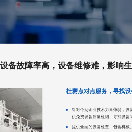
设备故障率高，设备维修难，影响生
杜赛点对点服务，寻找设
针对个别企业技术力量薄弱，设
供免费设备质量检测、寻找设备
提供全面的设备检查，包含机械