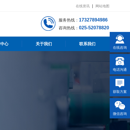
|
在线资讯
网站地图
17327894986
服务热线：
025-52078820
咨询热线：
闻中心
关于我们
联系我们
在线咨询
电话沟通
获取方案
微信咨询