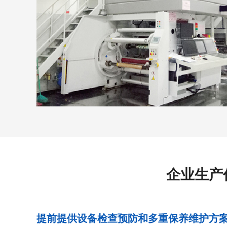
企业生产
提前提供设备检查预防和多重保养维护方