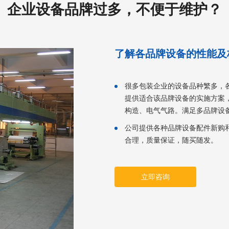
企业设备品牌过多，不便于维护？
了解各品牌设备的性能及
很多包装企业的设备品种繁多，
提供适合该品牌设备的实施方案
构造、电气气路。满足多品牌设
公司提供各种品牌设备配件新购
合理，质量保证，随买随发。
立即咨询