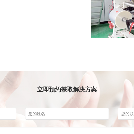
立即预约获取解决方案