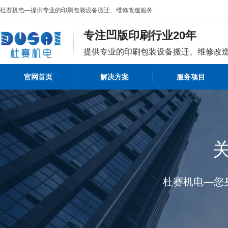
杜赛机电—提供专业的印刷包装设备搬迁、维修改造服务
专注凹版印刷行业20年
提供专业的印刷包装设备搬迁、维修改
官网首页
解决方案
服务项目
杜赛机电—您