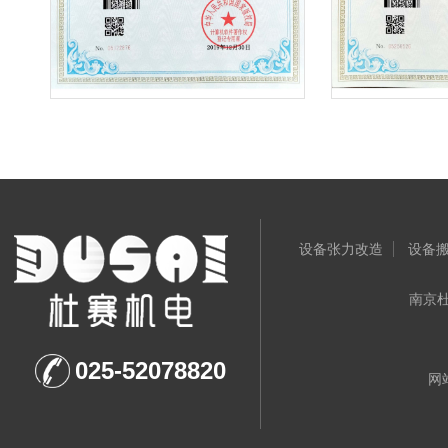
设备张力改造
设备
南京杜赛
025-52078820
网