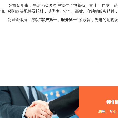
公司多年来，先后为众多客户提供了
博斯特、
富士、住友、诺
轴
、
频闪仪等配件
及耗材
，以优质、
安全、
高效、守约的服务精神
公司全体员工愿以
“客
户第一，服务第一
”
的宗旨，先进的配套